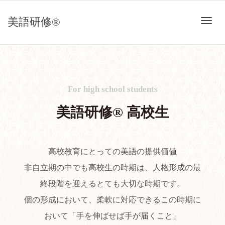
美語研修®
ナ
ビ
For high school students
美語研修® 高校生
ゲ
高校教育にとっての美語の提供価値
非自立期の中でも高校生の時期は、人格形成の最
ー
終段階を迎えるとても大切な時期です。
個の形成において、柔軟に対応できるこの時期に
おいて「手を伸ばせば手が届くこと」
シ