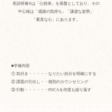
美語研修®は「心技体」を基盤としており、その
中心核は「感謝の気持ち」「謙虚な姿勢」
替
「素直な心」にあります。
え
■学修内容
① 気付き・・・・・なりたい自分を明確にする
② 課題の引出し・・個別のカウンセリング
③ 行動・・・・・・PDCAを何度も繰り返す