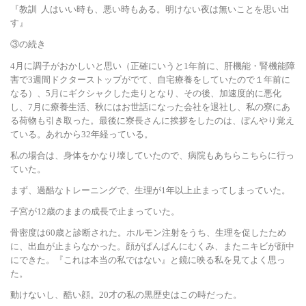
『教訓
人はいい時も、悪い時もある。明けない夜は無いことを思い出
す』
替
③の続き
4月に調子がおかしいと思い（正確にいうと1年前に、肝機能・腎機能障
害で3週間ドクターストップがでて、自宅療養をしていたので１年前に
なる）、5月にギクシャクした走りとなり、その後、加速度的に悪化
え
し、7月に療養生活、秋にはお世話になった会社を退社し、私の寮にあ
る荷物も引き取った。最後に寮長さんに挨拶をしたのは、ぼんやり覚え
ている。あれから32年経っている。
私の場合は、身体をかなり壊していたので、病院もあちらこちらに行っ
ていた。
まず、過酷なトレーニングで、生理が1年以上止まってしまっていた。
子宮が12歳のままの成長で止まっていた。
骨密度は60歳と診断された。ホルモン注射をうち、生理を促したため
に、出血が止まらなかった。顔がぱんぱんにむくみ、またニキビが顔中
にできた。『これは本当の私ではない』と鏡に映る私を見てよく思っ
た。
動けないし、酷い顔。20才の私の黒歴史はこの時だった。