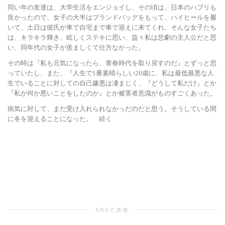
同い年の友達は、大学生活をエンジョイし、その頃は、日本のハブリも
良かったので、女子の大半はブランドバッグをもって、ハイヒールを履
いて、土日は彼氏が車で自宅まで車で迎えに来てくれ、そんな女子たち
は、キラキラ輝き、眩しくステキに思い、益々私は悲劇の主人公だと思
い、同年代の女子が羨ましくて仕方なかった。
その時は『私も元気になったら、青春時代を取り戻すのだ』とずっと思
っていたし、また、『人生で1番素晴らしい20歳に、私は最低最悪な人
生でいることに対しての自己嫌悪は凄まじく、『どうして私だけ』とか
『私が何か悪いことをしたのか』とか被害者意識がものすごくあった。
病気に対して、まだ受け入れられなかっだのだと思う。そうしている間
に冬を迎えることになった。 続く
SNSで共有