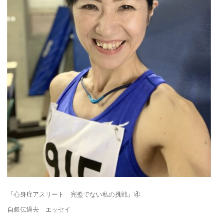
ョ
ン
を
切
『心身症アスリート 完璧でない私の挑戦』④
り
自叙伝過去 エッセイ