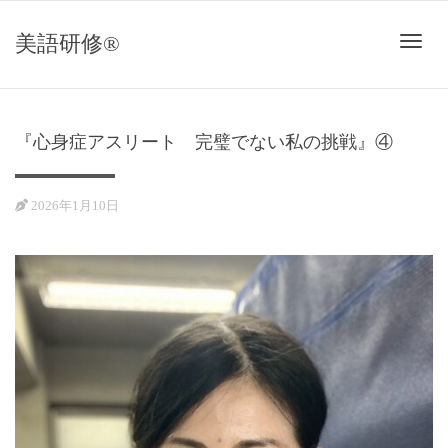
美語研修®
ナ
『心身症アスリート 完璧でない私の挑戦』④
ビ
2026年1月10日
ゲ
ー
シ